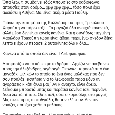
Όπα λέω, τι συμβαίνει εδώ; Απουσίες στο ραδιόφωνο,
απουσίες στον δρόμο... χμφ χμφ χμφ... τόσο πολύ έχει
αδειάσει η Αθήνα; Μα, είναι ακόμα μέσα Γιούλη.
Πιάνω την κατηφόρα της Καλλιδρομίου προς Τρικολάου
Χαρούπη να πάρω ταξί... Τα μαγαζιά όλα ανοιχτά κανονικά,
αλλά μέσα δεν είναι κανείς κανένα. Και η συνήθως πηγμένη
Χαριλάου Τρικούπη τώρα είναι άδεια, περιμένω σχεδον δέκα
λεπτά κ έχουν περάσει 2 αυτοκίνητα όλα κ όλα...
Κανένα από τα οποία δεν είναι ΤΑΞΙ. φακ. φακ.
Αποφασίζω να το κόψω με το δρόμο... Αρχίζω να ανεβαίνω
προς την Αλεξάνδρας σιγά σιγά. Περνάω μπροστά από ένα
μαγαζάκι ψιλικών το οποίο το έχει ένας μαλάκας που δεν
σου πουλάει εισιτήρια για το λεωφορείο παρά μόνο αν
αγοράσεις κ κάτι άλλο μαζί. Αν κ ανοιχτό, είναι άδειο.
Στέκομαι μπροστά μπας και περάσει κανένα ταξί, περνάνε
δέκα λεπτά, τίποτε. Ούτε ταξί, ούτε ο κυριούλης στο μαγαζί.
Μα, σκέφτομαι, τι σταδγιάλα, θα τον κλέψουν. Δεν τον
νοιάζει, που έχει χαθεί ο μαλάκας;