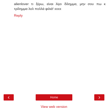
alienlover τι ξέρω, είναι λίγο δίλημμα, μην σου πω κ
τρίλημμα λολ πολλά φιλιά! xxxx
Reply
‹
›
Home
View web version