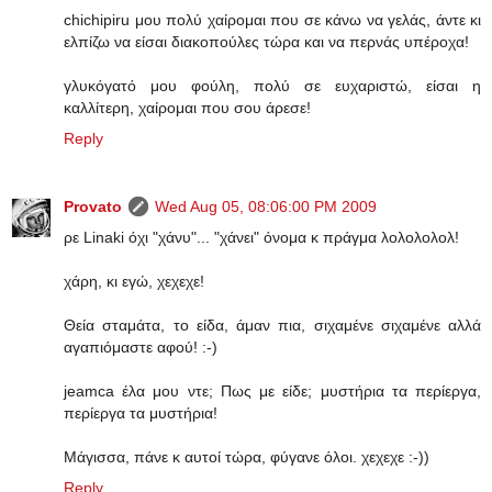
chichipiru μου πολύ χαίρομαι που σε κάνω να γελάς, άντε κι
ελπίζω να είσαι διακοπούλες τώρα και να περνάς υπέροχα!
γλυκόγατό μου φούλη, πολύ σε ευχαριστώ, είσαι η
καλλίτερη, χαίρομαι που σου άρεσε!
Reply
Provato
Wed Aug 05, 08:06:00 PM 2009
ρε Linaki όχι "χάνυ"... "χάνει" όνομα κ πράγμα λολολολολ!
χάρη, κι εγώ, χεχεχε!
Θεία σταμάτα, το είδα, άμαν πια, σιχαμένε σιχαμένε αλλά
αγαπιόμαστε αφού! :-)
jeamca έλα μου ντε; Πως με είδε; μυστήρια τα περίεργα,
περίεργα τα μυστήρια!
Μάγισσα, πάνε κ αυτοί τώρα, φύγανε όλοι. χεχεχε :-))
Reply