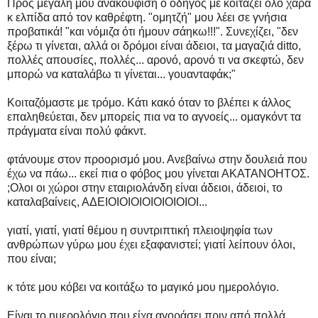
Προς μεγάλη μου ανακούφιση ο οδηγός με κοιτάζει όλο χαρά
κ ελπίδα από τον καθρέφτη. "ομητζή" μου λέει σε γνήσια
προβατικά! "και νόμιζα ότι ήμουν σάηκω!!!". Συνεχίζει, "δεν
ξέρω τι γίνεται, αλλά οι δρόμοι είναι άδειοι, τα μαγαζιά ditto,
πολλές απουσίες, πολλές... αρονό, αρονό τι να σκεφτώ, δεν
μπορώ να καταλάβω τι γίνεται... γουανταφάκ;"
Κοιταζόμαστε με τρόμο. Κάτι κακό όταν το βλέπει κ άλλος
επαληθεύεται, δεν μπορείς πια να το αγνοείς... ομαγκόντ τα
πράγματα είναι πολύ φάκντ.
φτάνουμε στον προορισμό μου. Ανεβαίνω στην δουλειά που
έχω να πάω... εκεί πια ο φόβος μου γίνεται ΑΚΑΤΑΝΟΗΤΟΣ.
;Oλοι οι χώροι στην εταιριολάνδη είναι άδειοι, άδειοi, το
καταλαβαίνεις, ΑΔΕΙΟΙΟΙΟΙΟΙΟΙΟΙΟΙΟΙ...
γιατί, γιατί, γιατί θέμου η συντριπτική πλειοψηφία των
ανθρώπων γύρω μου έχει εξαφανιστεί; γιατί λείπουν όλοι,
που είναι;
κ τότε μου κόβει να κοιτάξω το μαγικό μου ημερολόγιο.
Είναι το ημερολόγιο που είχα αγοράσει πριν από πολλά