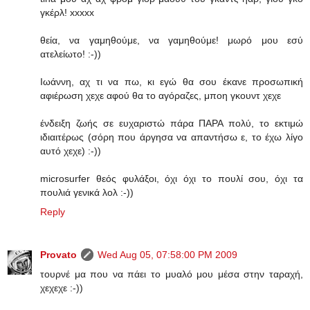
γκέρλ! xxxxx
θεία, να γαμηθούμε, να γαμηθούμε! μωρό μου εσύ
ατελείωτο! :-))
Ιωάννη, αχ τι να πω, κι εγώ θα σου έκανε προσωπική
αφιέρωση χεχε αφού θα το αγόραζες, μποη γκουντ χεχε
ένδειξη ζωής σε ευχαριστώ πάρα ΠΑΡΑ πολύ, το εκτιμώ
ιδιαιτέρως (σόρη που άργησα να απαντήσω ε, το έχω λίγο
αυτό χεχε) :-))
microsurfer θεός φυλάξοι, όχι όχι το πουλί σου, όχι τα
πουλιά γενικά λολ :-))
Reply
Provato
Wed Aug 05, 07:58:00 PM 2009
τουρνέ μα που να πάει το μυαλό μου μέσα στην ταραχή,
χεχεχε :-))