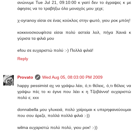
ανώνυμε Tue Jul 21, 09:10:00 κ γιατί δεν το έγραψες κ με
άφησες να το τραβήξω όλο μοναχός μου χεχε;
χ-oyranoy είσαι σε ένας κούκλος στην φωτό, γιου ροκ μπόη!
κοκκινοσκουφίτσα είσαι πολύ αστεία λολ, πήγα Χανιά κ
γύρισα τα φιλιά μου
efou σε ευχαριστώ πολύ :-) Πολλά φιλιά!
Reply
Provato
Wed Aug 05, 08:03:00 PM 2009
happy pessimist αχ να γράψω λέει, ό,τι θέλεις, ό,τι θέλεις να
γράψω πές το κι έγινε που λέει κ η Τζοβάννα! ευχαριστώ
πολύ ε; xxx
donnabella μου γλυκειά, πολύ χαίρομαι κ υπερηφανεύουμαι
που σου άρεζε, πολλά πολλά φιλιά :-))
wilma ευχαριστώ πολύ πολύ, γιου ροκ! :-))