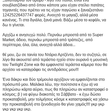
Ξαναπαίρνω τον δρόμο - λίγο πιο πάνω, είναι ένα
σουβλατζίδικο από όπου κάποτε μου είχαν στείλει πατάτες
τηγανιτές που πρέπει να τις είχαν παγώσει κ ξαναζεστάνει
12425226437747 φορές. Ανοιχτό το μαγαζί, αλλά μέσα
κανένας. Τι στα δγιάλα, ξανά μανά. Βάζω μέσα το κεφάλι, να
δω τι γίνεται.
Αρχίζω κ ανησυχώ πολύ. Περνάω μπροστά από το Super
Market, άδειο, περνάω μπροστά από τράπεζες, από
περίπτερα, όλα, όλα, ανοιχτά αλλά άδεια...
θέ μου, ζω σε ταινία του Ντάριο Αρτζέντο, δεν το συζητώ, σε
λίγο θα ακουστεί από τεράστιο ηχείο στον ουρανό η μουσική
του Twilight Zone και θα εμφανιστεί τεράστια κάμερα που θα
αρχίσει να καταγράφει τις αντιδράσεις μου!!!
Ένα δάκρυ και δύο τρέμουλα αρχίζουν να εμφανίζονται στο
πρόσωπό μου. Μαλάκα λέω, την πούτσισα κ έχω α) να
πληρώσω κάρτα αύριο, πως θα πληρώσω αν καταστραφεί ο
κόσμος; β ) να φύγω διακοπές το Σάββατο - κ έχω δώσει
προκαταβολή, μην τολμήσεις κόσμε κ καταστραφείς κα χάσω
την προκαταβολή στο ξενοδοχείο θα γίνει χαμός!!!! γκρ γκρ
γκρ γκρ γκρ γκρ.