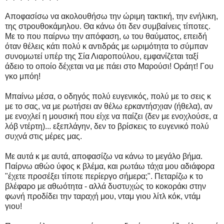
Αποφασίσω να ακολουθήσω την ώριμη τακτική, την ενήλικη,
της στρουθοκάμηλου. Θα κάνω ότι δεν συμβαίνεις τίποτες.
Με το που παίρνω την απόφαση, ω του θαύματος, επειδή
όταν θέλεις κάτι πολύ κ αντιδράς με ωριμότητα το σύμπαν
συνομωτεί υπέρ της Σία Λιαροπούλου, εμφανίζεται ταξί
άδειο το οποίο δέχεται να με πάει στο Μαρούσι! Οράητ! Γου
γκο μπόη!
Μπαίνω μέσα, ο οδηγός πολύ ευγενικός, πολύ με το σεις κ
με το σας, να με ρωτήσει αν θέλω ερκαντήσχιαν (ήθελα), αν
με ενοχλεί η μουσική που είχε να παίζει (δεν με ενοχλούσε, α
λόβ ντέρτη)... εξεπλάγην, δεν το βρίσκεις το ευγενικό πολύ
συχνά στις μέρες μας.
Με αυτά κ με αυτά, αποφασίζω να κάνω το μεγάλο βήμα.
Παίρνω αθώο ύφος κ βλέμα, και ρωτάω τάχα μου αδιάφορα
"έχετε προσέξει τίποτε περίεργο σήμερα;". Πεταρίζω κ το
βλέφαρο με αθωότητα - αλλά δυστυχώς το κοκοράκι στην
φωνή προδίδει την ταραχή μου, νταμ γιου λίτλ κόκ, ντάμ
γιου!