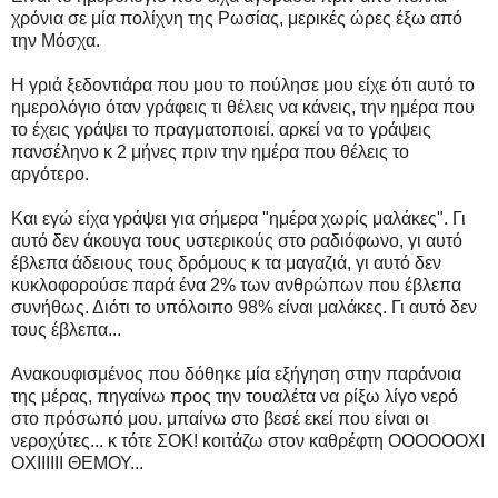
χρόνια σε μία πολίχνη της Ρωσίας, μερικές ώρες έξω από
την Μόσχα.
Η γριά ξεδοντιάρα που μου το πούλησε μου είχε ότι αυτό το
ημερολόγιο όταν γράφεις τι θέλεις να κάνεις, την ημέρα που
το έχεις γράψει το πραγματοποιεί. αρκεί να το γράψεις
πανσέληνο κ 2 μήνες πριν την ημέρα που θέλεις το
αργότερο.
Και εγώ είχα γράψει για σήμερα "ημέρα χωρίς μαλάκες". Γι
αυτό δεν άκουγα τους υστερικούς στο ραδιόφωνο, γι αυτό
έβλεπα άδειους τους δρόμους κ τα μαγαζιά, γι αυτό δεν
κυκλοφορούσε παρά ένα 2% των ανθρώπων που έβλεπα
συνήθως. Διότι το υπόλοιπο 98% είναι μαλάκες. Γι αυτό δεν
τους έβλεπα...
Ανακουφισμένος που δόθηκε μία εξήγηση στην παράνοια
της μέρας, πηγαίνω προς την τουαλέτα να ρίξω λίγο νερό
στο πρόσωπό μου. μπαίνω στο βεσέ εκεί που είναι οι
νεροχύτες... κ τότε ΣΟΚ! κοιτάζω στον καθρέφτη ΟΟΟΟΟΟΧΙ
ΟΧΙΙΙΙΙΙ ΘΕΜΟΥ...