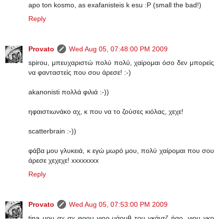
apo ton kosmo, as exafanisteis k esu :P (small the bad!)
Reply
Provato
Wed Aug 05, 07:48:00 PM 2009
spirou, μπευχαριστώ πολύ πολύ, χαίρομαι όσο δεν μπορείς
να φανταστείς που σου άρεσε! :-)
akanonisti πολλά φιλιά :-))
ηφαιστιωνάκο αχ, κ που να το ζούσες κιόλας, χεχε!
scatterbrain :-))
φάβα μου γλυκειά, κ εγώ μωρό μου, πολύ χαίρομαι που σου
άρεσε χεχεχε! xxxxxxxx
Reply
Provato
Wed Aug 05, 07:53:00 PM 2009
tina μου αχ αχ φρομ γιορ μάουθ του γκάντζ ήαρ, γιου γκο